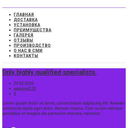
П
е
р
ГЛАВНАЯ
е
ДОСТАВКА
й
УСТАНОВКА
т
ПРЕИМУЩЕСТВА
и
ГАЛЕРЕЯ
к
ОТЗЫВЫ
с
ПРОИЗВОДСТВО
о
О НАС В СМИ
д
КОНТАКТЫ
е
р
Only highly qualified specialists.
ж
и
м
29.02.2020
о
parkond123
м
0
у
Lorem ipsum dolor sit amet, consectetuer adipiscing elit. Aenean
commodo ligula eget dolor. Aenean massa. Cum sociis natoque
penatibus et magnis dis parturient montes, nascetur…